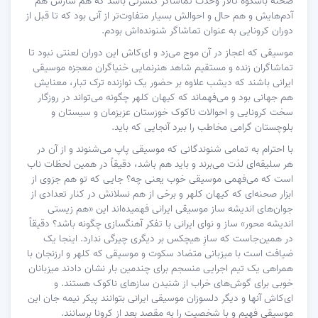
صحنه باشکوه تالار وحدت تماشاگر کنسرتی باشد که هم سازش هم
آدم‌هایش و هم حال و احوالش بسیار متفاوت‌تر از آنی بود که تا قبل از
دوران کرونایی به عنوان تماشاگر شنونده‌اش بودم.
موسیقی که اعجاز در آن موج می‌زد و ای‌کاش این دوران لعنتی نبود تا
تماشاگران زنده و مستقیم شاهد هنرنمایی خنیاگران معجزه موسیقی
ایرانی باشند که دیشب علاوه بر حضور یک نوازنده ترک تبار، معنایش
هم جهانی بود و می‌فهماند که کیهان کلهر چگونه می‌تواند در روزگار
سخت کرونایی و احوالات ناکوک خوزستان عزیزمان و سیستان و
بلوچستان گرامی مخاطب را ببرد آنجایی که باید.
با احترام به تمامی شنوندگانی که موسیقی پاپ می‌شنوند و از آن در
هر سلیقه‌ای لذت می‌برند و باید هم باشد، دقیقاً در همین لحظات ناب
است که می‌فهمی موسیقی خوب یعنی چه؟ جایی که تو هم جزوی از
ابزار صحنه‌ای که کیهان کلهر و برخی از هم نسلانش در کنار تعدادی از
جوان‌های اندیشه ساز موسیقی ایرانی فهمیده‌اند این «هم زیستی
اندیشه محور» ساز و نوای ایرانی با تفکر آهنگسازی چگونه باشد؟ دقیقاً
در همین‌جاست که سازِ هیچکس بر دیگری چیرگی ندارد. اینجا یک
ضیافت است با میزبانی متضاد سکوت و موسیقی که کلهر و ارزنجان با
همراهی یک تیم اجرایی منسجم برای چندمین بار نشان دادند میزبانان
خوبی برای گوش‌های خراب از شنیدن سازهای ناکوک هستند. و
ای‌کاش آنها و دیگر دلسوزان موسیقی ایرانی بتوانند پیکر نیمه جان این
موسیقی فهیم و با شخصیت را به مقصد بعد از کرونا برسانند.