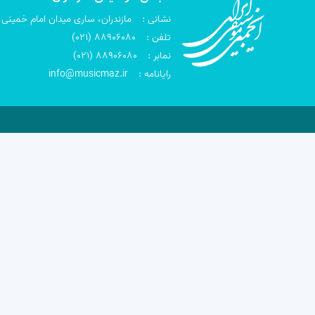
نشانی :
مازندران، ساری میدان امام خمینی،
تلفن :
(021) 88906080
نمابر :
(021) 88906080
رایانامه :
info@musicmaz.ir