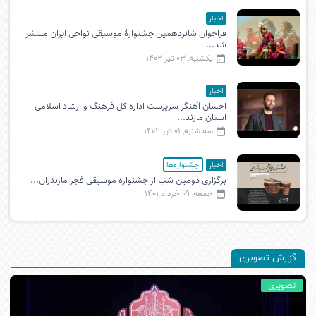
اخبار
فراخوان شانزدهمین جشنوارۀ موسیقی نواحی ایران منتشر
شد...
یکشنبه, 03 تیر 1402
اخبار
احسان آهنگر سرپرست اداره کل فرهنگ و ارشاد اسلامی
استان مازند...
سه شنبه, 01 تیر 1402
اخبار
جشنواره‌ها
برگزاری دومین شب از جشنواره موسیقی فجر مازندران...
جمعه, 09 خرداد 1401
گزارش تصویری
تصویری