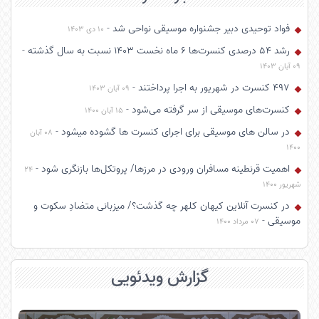
فواد توحیدی دبیر جشنواره موسیقی نواحی شد
-
10 دی 1403
رشد ۵۴ درصدی کنسرت‌ها ۶ ماه نخست ۱۴۰۳ نسبت به سال گذشته
-
09 آبان 1403
۴۹۷ کنسرت در شهریور به اجرا پرداختند
-
09 آبان 1403
کنسرت‌های موسیقی از سر گرفته می‌شود
-
15 آبان 1400
در سالن های موسیقی برای اجرای کنسرت ها گشوده میشود
-
08 آبان
1400
اهمیت قرنطینه مسافران ورودی در مرزها/ پروتکل‌ها بازنگری شود
-
24
شهریور 1400
در کنسرت آنلاین کیهان کلهر چه گذشت؟/ میزبانی متضادِ سکوت و
موسیقی
-
07 مرداد 1400
گزارش ویدئویی