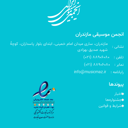
انجمن موسیقی مازندران
مازندران، ساری میدان امام خمینی، ابتدای بلوار پاسداران، کوچۀ
نشانی :
شهید صدیق بهزادی
تلفن :
(021) 88906080
نمابر :
(021) 88906080
رایانامه :
info@musicmaz.ir
پیوندها
اخبار
جشنواره‌ها
شرایط و قوانین